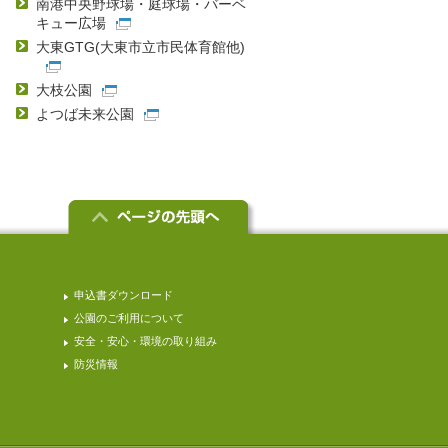
南港中央野球場・庭球場・バーベ
キュー広場
大東GTG(大東市立市民体育館他)
大枝公園
よつば未来公園
申込書ダウンロード
公園のご利用について
安全・安心・環境の取り組み
防災情報