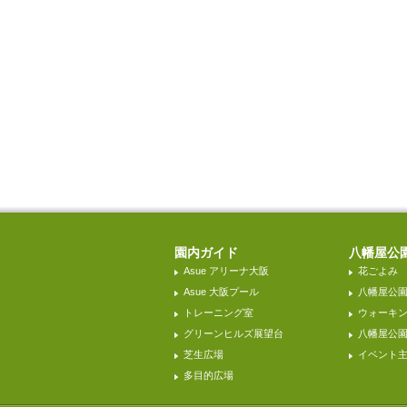
園内ガイド
八幡屋公
Asue アリーナ大阪
花ごよみ
Asue 大阪プール
八幡屋公
トレーニング室
ウォーキ
グリーンヒルズ展望台
八幡屋公園H
芝生広場
イベント
多目的広場