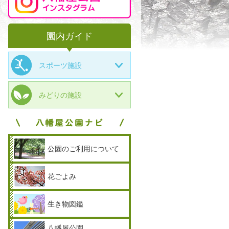
園内ガイド
スポーツ施設
みどりの施設
公園のご利用について
花ごよみ
生き物図鑑
八幡屋公園