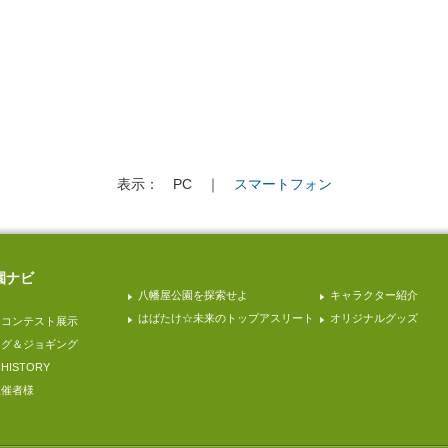
表示：
PC
｜
スマートフォン
園ナビ
八幡屋公園を探索せよ
キャラクター紹介
はばたけ☆未来のトップアスリート
オリジナルグッズ
園コンテスト展示
ング＆ジョギング
ISTORY
主催者様