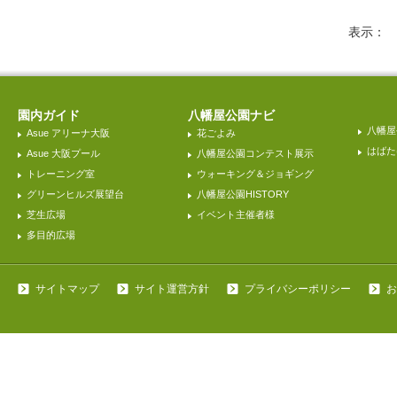
表示
園内ガイド
八幡屋公園ナビ
八幡屋
Asue アリーナ大阪
花ごよみ
はばた
Asue 大阪プール
八幡屋公園コンテスト展示
トレーニング室
ウォーキング＆ジョギング
グリーンヒルズ展望台
八幡屋公園HISTORY
芝生広場
イベント主催者様
多目的広場
サイトマップ
サイト運営方針
プライバシーポリシー
お