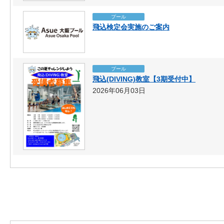
プール
飛込検定会実施のご案内
プール
飛込(DIVING)教室【3期受付中】
2026年06月03日