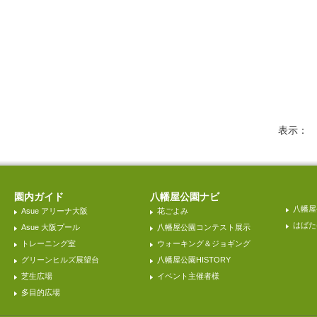
表示
園内ガイド
八幡屋公園ナビ
八幡屋
Asue アリーナ大阪
花ごよみ
はばた
Asue 大阪プール
八幡屋公園コンテスト展示
トレーニング室
ウォーキング＆ジョギング
グリーンヒルズ展望台
八幡屋公園HISTORY
芝生広場
イベント主催者様
多目的広場