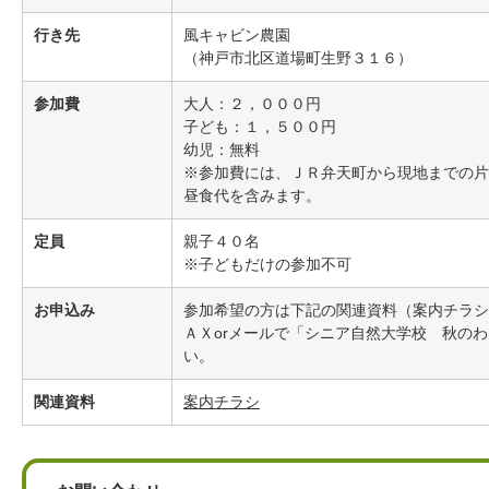
行き先
風キャビン農園
（神戸市北区道場町生野３１６）
参加費
大人：２，０００円
子ども：１，５００円
幼児：無料
※参加費には、ＪＲ弁天町から現地までの片
昼食代を含みます。
定員
親子４０名
※子どもだけの参加不可
お申込み
参加希望の方は下記の関連資料（案内チラシ
ＡＸorメールで「シニア自然大学校 秋の
い。
関連資料
案内チラシ