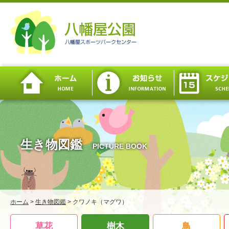
生き物図鑑
PICTURE BOOK
ホーム
>
生き物図鑑
>
クワノキ（マグワ）
草花
樹木
鳥