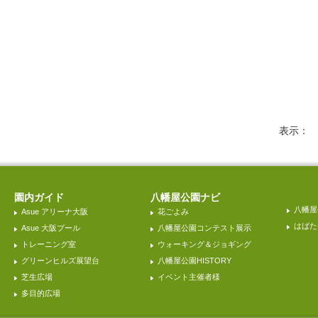
表示
園内ガイド
八幡屋公園ナビ
八幡屋
Asue アリーナ大阪
花ごよみ
はばた
Asue 大阪プール
八幡屋公園コンテスト展示
トレーニング室
ウォーキング＆ジョギング
グリーンヒルズ展望台
八幡屋公園HISTORY
芝生広場
イベント主催者様
多目的広場