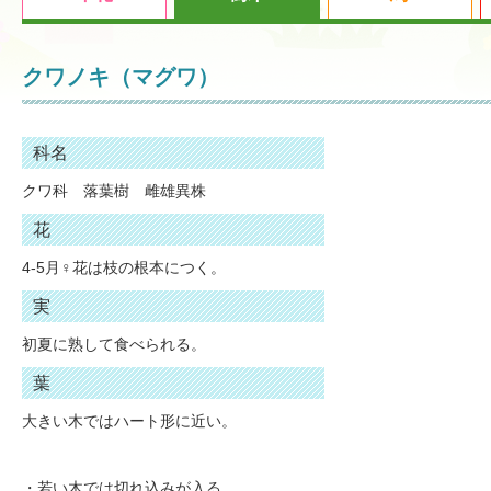
クワノキ（マグワ）
科名
クワ科 落葉樹 雌雄異株
花
4-5月♀花は枝の根本につく。
実
初夏に熟して食べられる。
葉
大きい木ではハート形に近い。
・若い木では切れ込みが入る。