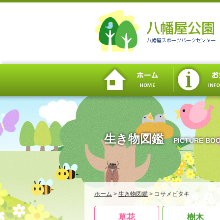
生き物図鑑
PICTURE BO
ホーム
>
生き物図鑑
>
コサメビタキ
草花
樹木