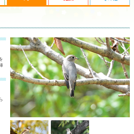
を
帰
ら