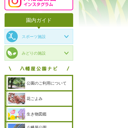
園内ガイド
スポーツ施設
みどりの施設
公園のご利用について
花ごよみ
生き物図鑑
八幡屋公園