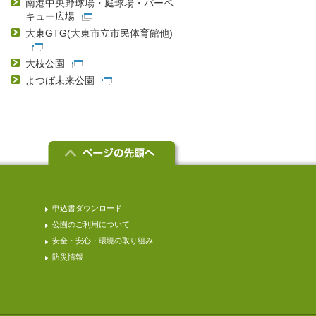
南港中央野球場・庭球場・バーベ
キュー広場
大東GTG(大東市立市民体育館他)
大枝公園
よつば未来公園
申込書ダウンロード
公園のご利用について
安全・安心・環境の取り組み
防災情報