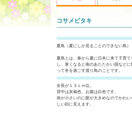
コサメビタキ
夏鳥（夏にしか見ることのできない鳥）
夏鳥とは、春から夏に日本に来て子育て
し、寒くなると南のあたたかい国などに
って冬を過ごす渡り鳥のことです。
全長が１３ｃｍ位。
背中は灰褐色、お腹は白色です。
体が小さいのに眼が大きめなのでかわい
しい顔に見えます。