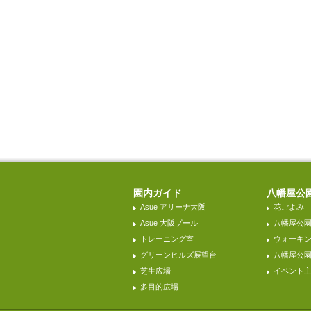
園内ガイド
八幡屋公
Asue アリーナ大阪
花ごよみ
Asue 大阪プール
八幡屋公
トレーニング室
ウォーキ
グリーンヒルズ展望台
八幡屋公園H
芝生広場
イベント
多目的広場