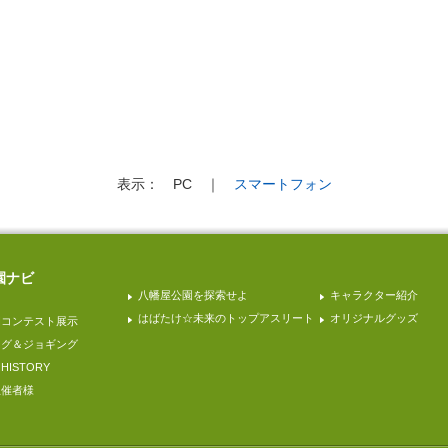
表示：
PC
｜
スマートフォン
園ナビ
八幡屋公園を探索せよ
キャラクター紹介
はばたけ☆未来のトップアスリート
オリジナルグッズ
園コンテスト展示
ング＆ジョギング
ISTORY
主催者様