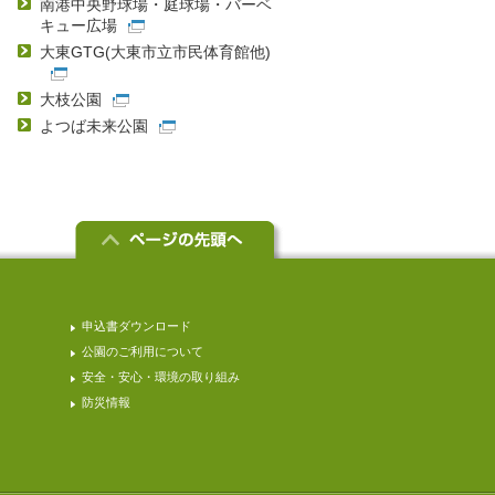
南港中央野球場・庭球場・バーベ
キュー広場
大東GTG(大東市立市民体育館他)
大枝公園
よつば未来公園
申込書ダウンロード
公園のご利用について
安全・安心・環境の取り組み
防災情報