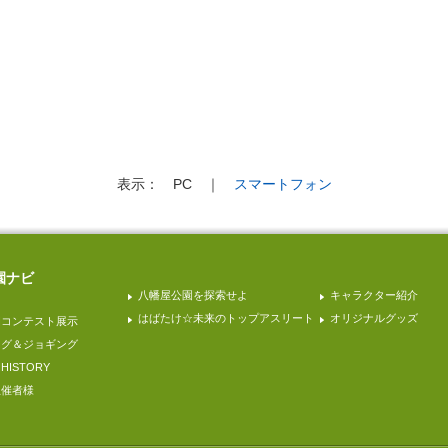
表示：
PC
｜
スマートフォン
園ナビ
八幡屋公園を探索せよ
キャラクター紹介
はばたけ☆未来のトップアスリート
オリジナルグッズ
園コンテスト展示
ング＆ジョギング
ISTORY
主催者様