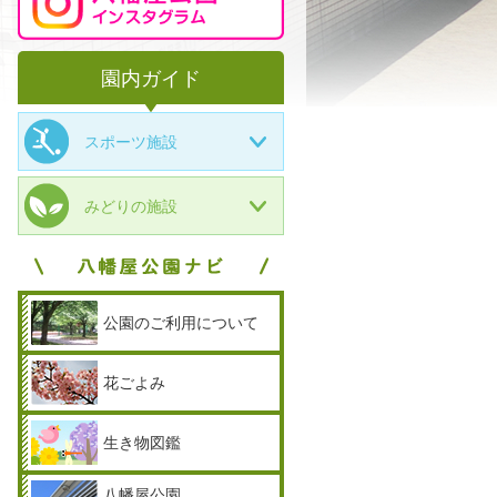
園内ガイド
スポーツ施設
みどりの施設
公園のご利用について
花ごよみ
生き物図鑑
八幡屋公園