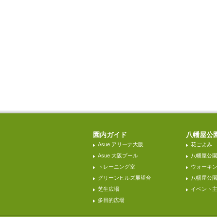
園内ガイド
八幡屋公
Asue アリーナ大阪
花ごよみ
Asue 大阪プール
八幡屋公
トレーニング室
ウォーキ
グリーンヒルズ展望台
八幡屋公園H
芝生広場
イベント
多目的広場