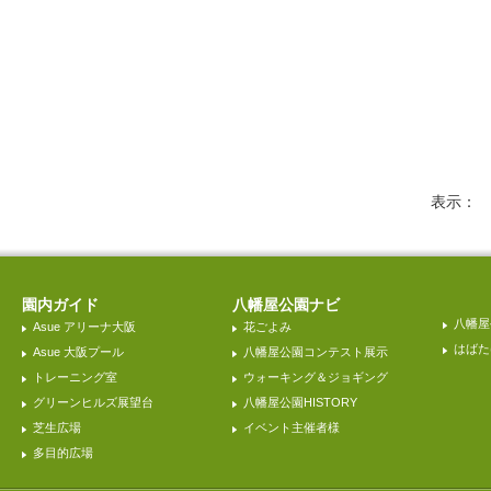
表示
園内ガイド
八幡屋公園ナビ
八幡屋
Asue アリーナ大阪
花ごよみ
はばた
Asue 大阪プール
八幡屋公園コンテスト展示
トレーニング室
ウォーキング＆ジョギング
グリーンヒルズ展望台
八幡屋公園HISTORY
芝生広場
イベント主催者様
多目的広場