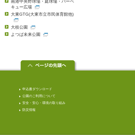
南港中央野球場・庭球場・バーベ
キュー広場
大東GTG(大東市立市民体育館他)
大枝公園
よつば未来公園
申込書ダウンロード
公園のご利用について
安全・安心・環境の取り組み
防災情報