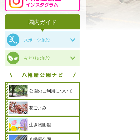
園内ガイド
スポーツ施設
みどりの施設
公園のご利用について
花ごよみ
生き物図鑑
八幡屋公園