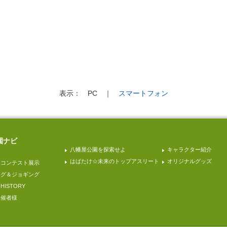
表示：
PC
｜
スマートフォン
園ナビ
八幡屋公園を探索せよ
キャラクター紹介
はばたけ☆未来のトップアスリート
オリジナルグッズ
園コンテスト展示
ング＆ジョギング
ISTORY
主催者様