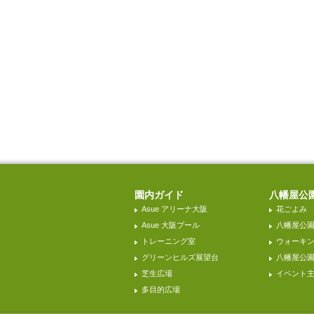
園内ガイド
八幡屋公
Asue アリーナ大阪
花ごよみ
Asue 大阪プール
八幡屋公
トレーニング室
ウォーキ
グリーンヒルズ展望台
八幡屋公園H
芝生広場
イベント
多目的広場