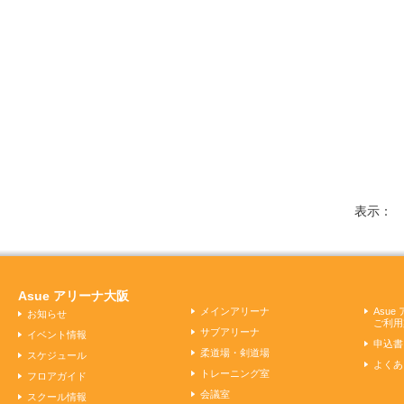
表示
Asue アリーナ大阪
メインアリーナ
Asu
お知らせ
ご利用
サブアリーナ
イベント情報
申込書
柔道場・剣道場
スケジュール
よくあ
トレーニング室
フロアガイド
会議室
スクール情報