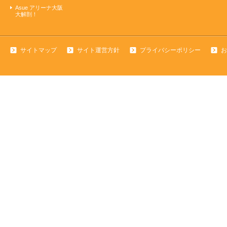
Asue アリーナ大阪
大解剖！
サイトマップ
サイト運営方針
プライバシーポリシー
お