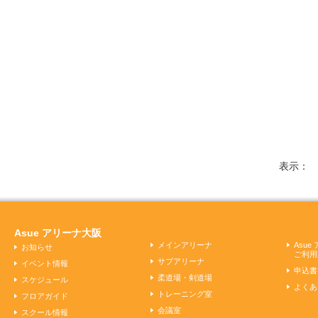
表示
Asue アリーナ大阪
メインアリーナ
Asu
お知らせ
ご利用
サブアリーナ
イベント情報
申込書
柔道場・剣道場
スケジュール
よくあ
トレーニング室
フロアガイド
会議室
スクール情報