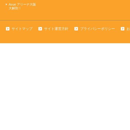
Asue アリーナ大阪
大解剖！
サイトマップ
サイト運営方針
プライバシーポリシー
お