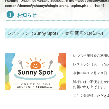
Warning
: Undefined variable $echocat in
/home/supomido/yahatay
content/themes/yahataya/single-arena_topics.php
on line
45
お知らせ
レストラン（Sunny Spot）・売店 閉店のお知らせ
いつも当施設をご利用
レストラン（Sunny 
令和６年１２月２８日
皆様にはご不便をおか
お願い申し上げます。
長らく御愛好いただき