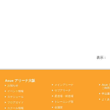
表示
Asue アリーナ大阪
メインアリーナ
Asu
お知らせ
ご利用
サブアリーナ
イベント情報
申込書
柔道場・剣道場
スケジュール
よくあ
トレーニング室
フロアガイド
会議室
スクール情報