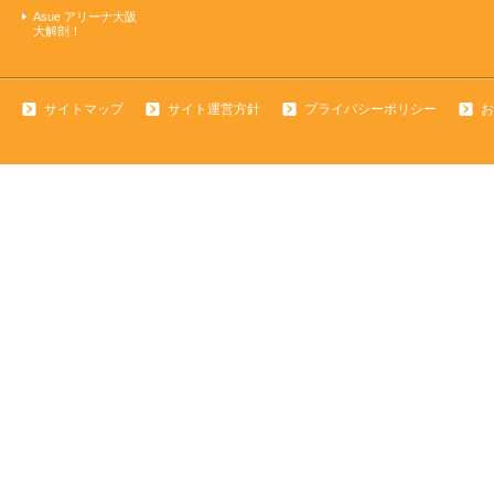
Asue アリーナ大阪
大解剖！
サイトマップ
サイト運営方針
プライバシーポリシー
お