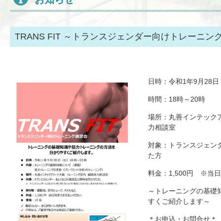
TRANS FIT ～トランスジェンダー向けトレーニン
日時：令和1年9月28日
時間：
18
時～20時
場所：丸善インテック
力相談室
対象：トランスジェン
た方
料金：
1,500
円 ※当日
～トレーニングの基礎
すくご紹介します～
＊お申込・お問合せ＊