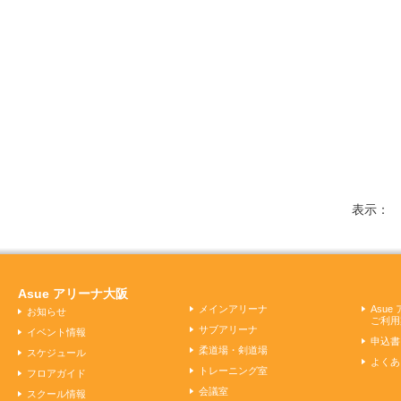
表示
Asue アリーナ大阪
メインアリーナ
Asu
お知らせ
ご利用
サブアリーナ
イベント情報
申込書
柔道場・剣道場
スケジュール
よくあ
トレーニング室
フロアガイド
会議室
スクール情報