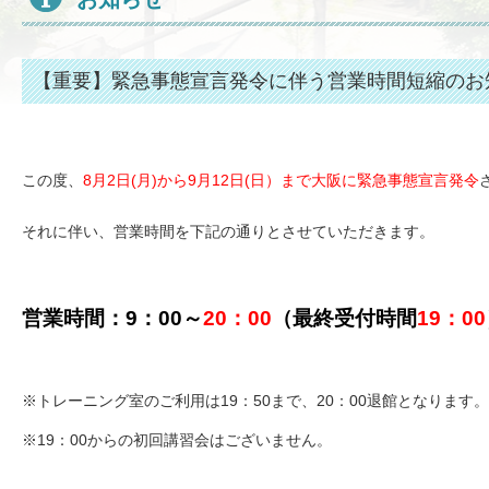
【重要】緊急事態宣言発令に伴う営業時間短縮のお
この度、
8月2日(月)から9月12日(日）まで大阪に緊急事態宣言発令
それに伴い、営業時間を下記の通りとさせていただきます。
営業時間：9：00～
20：00
（最終受付時間
19：00
※
トレーニング室のご利用は
19
：
50
まで、
20
：
00
退館となります。
※19
：
00
からの初回講習会はございません。