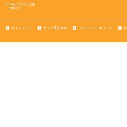
Asue アリーナ大阪
大解剖！
サイトマップ
サイト運営方針
プライバシーポリシー
お